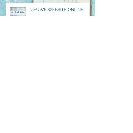
NIEUWE WEBSITE ONLINE
ONTWERP OPBOUW KLAAR
Archief
mei 2017
(3)
3 posts
maart 2017
(1)
1 post
januari 2017
(2)
2 posts
december 2016
(3)
3 posts
november 2016
(1)
1 post
oktober 2016
(1)
1 post