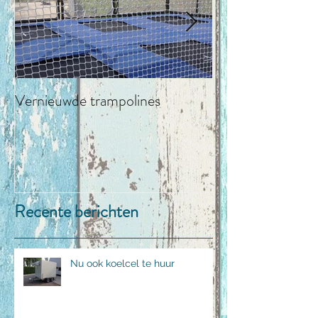
Vernieuwde trampolines
LA CABANA str
Recente berichten
Nu ook koelcel te huur