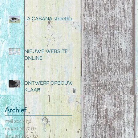
LA CABANA streetbar
NIEUWE WEBSITE
ONLINE
ONTWERP OPBOUW
KLAAR
Archief
mei 2017
(3)
3 posts
maart 2017
(1)
1 post
januari 2017
(2)
2 posts