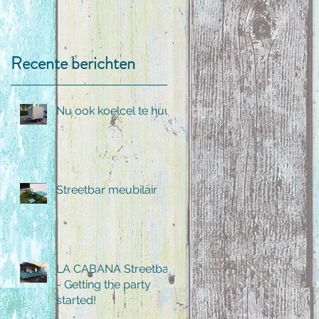
Recente berichten
Nu ook koelcel te huur
Streetbar meubilair
LA CABANA Streetbar
- Getting the party
started!