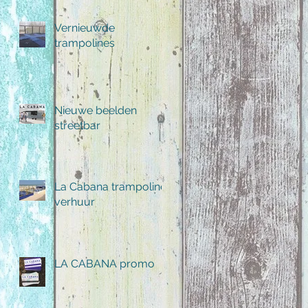
Vernieuwde
trampolines
Nieuwe beelden
streetbar
La Cabana trampoline
verhuur
LA CABANA promo