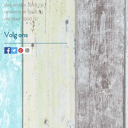
december 2016
(3)
3 posts
november 2016
(1)
1 post
oktober 2016
(1)
1 post
Volg ons