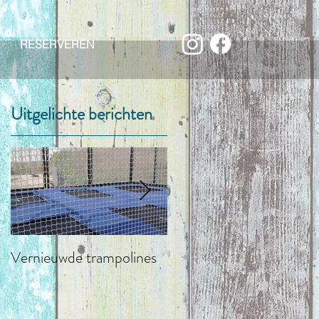
RESERVEREN
Uitgelichte berichten
Vernieuwde trampolines
LA CABANA streetbar