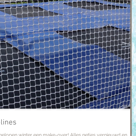
lines
gelopen winter een make-over! Alles netjes vernieuwd en