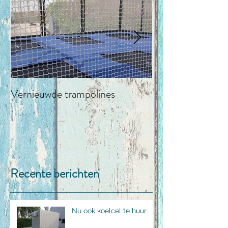
Vernieuwde trampolines
LA CABANA str
Recente berichten
Nu ook koelcel te huur