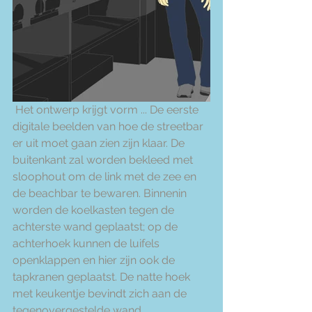
 Het ontwerp krijgt vorm ... De eerste 
digitale beelden van hoe de streetbar 
er uit moet gaan zien zijn klaar. De 
buitenkant zal worden bekleed met 
sloophout om de link met de zee en 
de beachbar te bewaren. Binnenin 
worden de koelkasten tegen de 
achterste wand geplaatst; op de 
achterhoek kunnen de luifels 
openklappen en hier zijn ook de 
tapkranen geplaatst. De natte hoek 
met keukentje bevindt zich aan de 
tegenovergestelde wand.